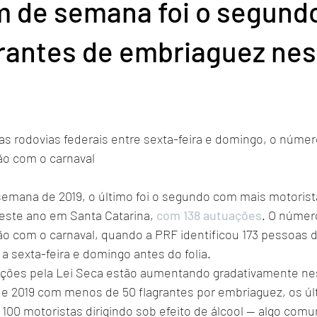
im de semana foi o segun
grantes de embriaguez nes
s rodovias federais entre sexta-feira e domingo, o númer
o com o carnaval
semana de 2019, o último foi o segundo com mais motorist
este ano em Santa Catarina, 
com 138 autuações
. O númer
 com o carnaval, quando a PRF identificou 173 pessoas di
 a sexta-feira e domingo antes do folia.
ções pela Lei Seca estão aumentando gradativamente nes
de 2019 com menos de 50 flagrantes por embriaguez, os úl
100 motoristas dirigindo sob efeito de álcool — algo com