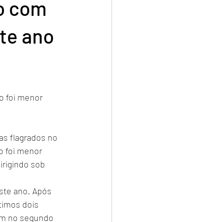
do com
te ano
o foi menor 
as flagrados no 
o foi menor 
rigindo sob 
te ano. Após 
timos dois 
um no segundo 