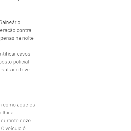
Balneário 
eração contra 
apenas na noite 
tificar casos 
osto policial 
sultado teve 
im como aqueles 
olhida, 
r durante doze 
O veículo é 