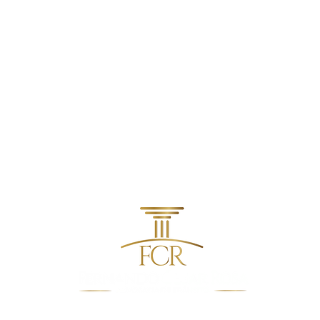
CNH
contato@fcradvocacia.com.br