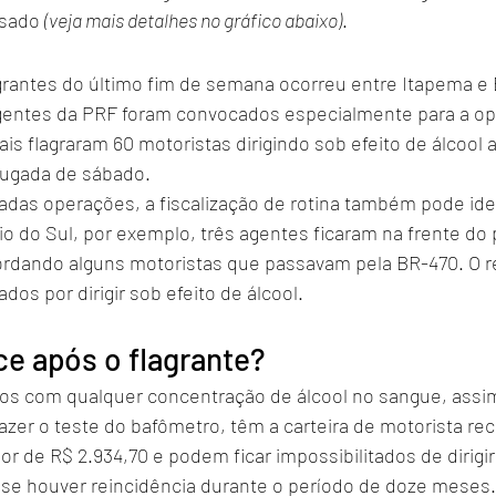
sado 
(veja mais detalhes no gráfico abaixo)
.
agrantes do último fim de semana ocorreu entre Itapema e 
gentes da PRF foram convocados especialmente para a op
ais flagraram 60 motoristas dirigindo sob efeito de álcool 
rugada de sábado.
das operações, a fiscalização de rotina também pode iden
 do Sul, por exemplo, três agentes ficaram na frente do p
rdando alguns motoristas que passavam pela BR-470. O re
dos por dirigir sob efeito de álcool. 
e após o flagrante?
dos com qualquer concentração de álcool no sangue, ass
zer o teste do bafômetro, têm a carteira de motorista rec
r de R$ 2.934,70 e podem ficar impossibilitados de dirigi
 se houver reincidência durante o período de doze meses. 