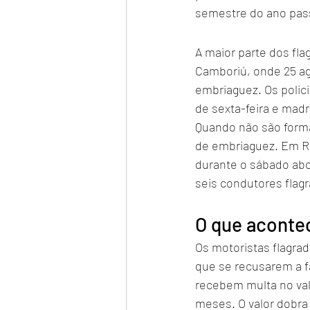
semestre do ano pas
A maior parte dos fl
Camboriú, onde 25 a
embriaguez. Os polici
de sexta-feira e mad
Quando não são forma
de embriaguez. Em Rio
durante o sábado abo
seis condutores flagra
O que acontec
Os motoristas flagra
que se recusarem a fa
recebem multa no valo
meses. O valor dobra