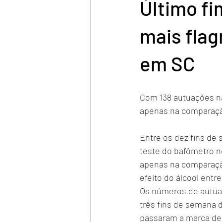
Último f
mais fla
em SC
Com 138 autuações na
apenas na comparaçã
Entre os dez fins de 
teste do bafômetro n
apenas na comparação
efeito do álcool entre
Os números de autua
três fins de semana 
passaram a marca de 