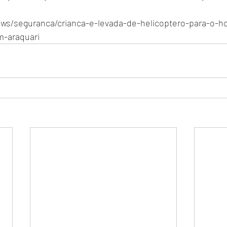
ews/seguranca/crianca-e-levada-de-helicoptero-para-o-ho
m-araquari