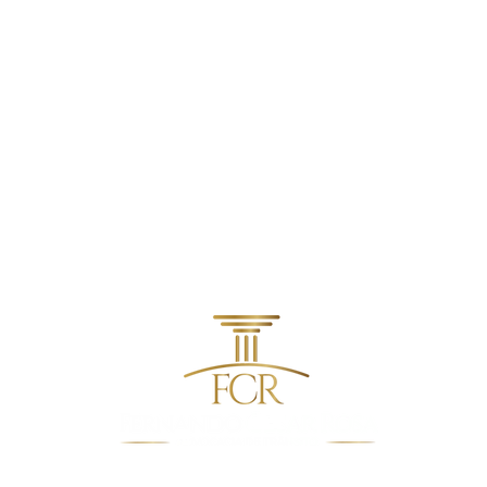
contato@fcradvocacia.com.br