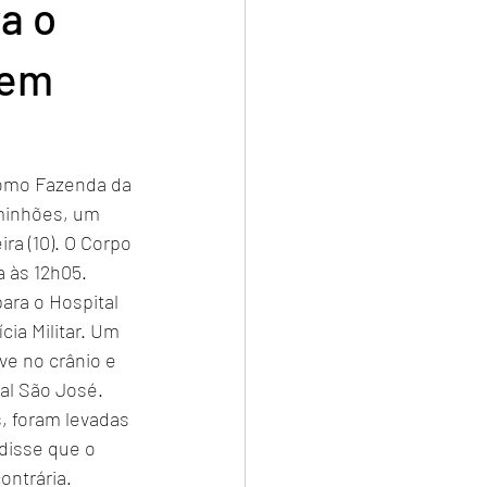
a o
 em
como Fazenda da 
minhões, um 
ra (10). O Corpo 
 às 12h05.
ara o Hospital 
ia Militar. Um 
ve no crânio e 
al São José.
, foram levadas 
disse que o 
ontrária.