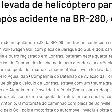
 levada de helicóptero par
após acidente na BR-280,
strado no quilômetro 38 da BR-280, no trecho conhecido 
 Volkswagen Gol, com placa de Jaraguá do Sul, e dois ca
e e outro registrado em Lontras, bateram nesta quarta-fei
rios de Guaramirim foi chamado para atender a ocorrência
m suspeita de trauma cranioencefálico leve e foi levada p
ero Águia, da 2ª Companhia do Batalhão de Aviação da Políc
e dirigia o veículo de Lontras, estava com um trauma gra
iço de Atendimento Móvel de Urgência (Samu) para o Hospit
 uma delas com uma suspeita de fratura em um dos braços
 Antônio. O motorista do caminhão com placa de Joinville 
o pelo Gol, pois a motorista do automóvel invadiu a pista c