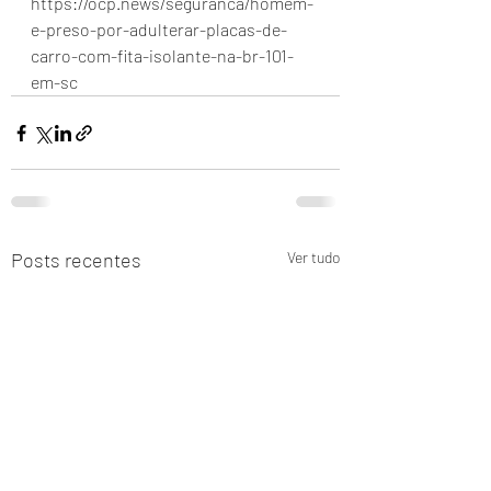
https://ocp.news/seguranca/homem-
e-preso-por-adulterar-placas-de-
carro-com-fita-isolante-na-br-101-
em-sc
Posts recentes
Ver tudo