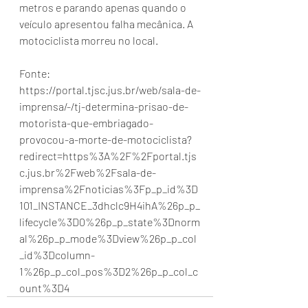
metros e parando apenas quando o 
veículo apresentou falha mecânica. A 
motociclista morreu no local.
Fonte: 
https://portal.tjsc.jus.br/web/sala-de-
imprensa/-/tj-determina-prisao-de-
motorista-que-embriagado-
provocou-a-morte-de-motociclista?
redirect=https%3A%2F%2Fportal.tjs
c.jus.br%2Fweb%2Fsala-de-
imprensa%2Fnoticias%3Fp_p_id%3D
101_INSTANCE_3dhclc9H4ihA%26p_p_
lifecycle%3D0%26p_p_state%3Dnorm
al%26p_p_mode%3Dview%26p_p_col
_id%3Dcolumn-
1%26p_p_col_pos%3D2%26p_p_col_c
ount%3D4