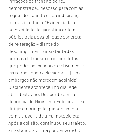
infrações de trânsito do réu 
demonstra seu descaso para com as 
regras de trânsito e sua indiferença 
com a vida alheia: “Evidenciada a 
necessidade de garantir a ordem 
pública pela possibilidade concreta 
de reiteração – diante do 
descumprimento insistente das 
normas de trânsito com condutas 
que poderiam causar, e efetivamente 
causaram, danos elevados […] -, os 
embargos não merecem acolhida”.
O acidente aconteceu no dia 1º de 
abril deste ano. De acordo com a 
denúncia do Ministério Público, o réu 
dirigia embriagado quando colidiu 
com a traseira de uma motocicleta. 
Após a colisão, continuou seu trajeto, 
arrastando a vítima por cerca de 60 