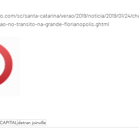
obo.com/sc/santa-catarina/verao/2019/noticia/2019/01/24/
o-no-transito-na-grande-florianopolis.ghtml
CAPITAL
detran joinville