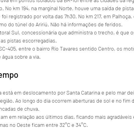
huva em pontos isolados da BR-101 entre as cidades da re
to. No km 194, na marginal Norte, houve uma saída de pist
foi registrado por volta das 7h30. No km 217, em Palhoça,
o do túnel do Aririú. Não há informações de feridos.
itoral Sul, concessionária que administra o trecho, é que o
s pistas escorregadias.
 SC-405, entre o bairro Rio Tavares sentido Centro, os mo
 água sobre a via.
tempo
da está em deslocamento por Santa Catarina e pelo mar dei
egião. Ao longo do dia ocorrem aberturas de sol e no fim d
ancadas de chuva.
m em relação aos últimos dias, ficando mais agradáveis 
mas no Oeste ficam entre 32°C e 34°C.