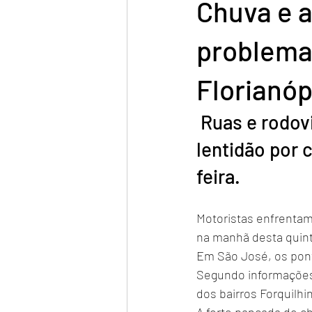
Chuva e 
problema
Florianóp
 Ruas e rodovias de Florianópolis e São José registraram 
lentidão por 
feira.
Motoristas enfrentam
na manhã desta quinta
Em São José, os pont
Segundo informações
dos bairros Forquilh