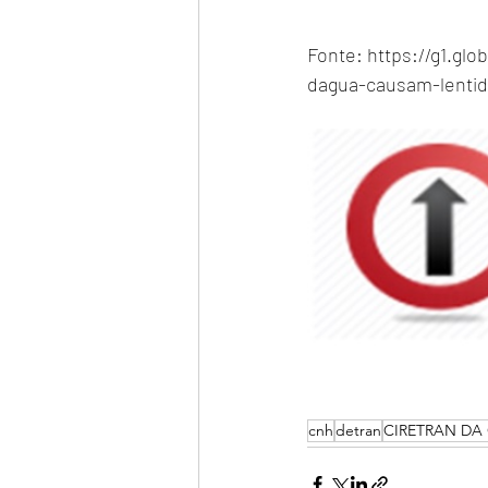
Fonte: https://g1.gl
dagua-causam-lentida
cnh
detran
CIRETRAN DA 