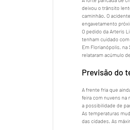
A forte pancada de c
deixou o trânsito len
caminhão. O acidente 
engavetamento próxim
O pedido da Arteris L
tenham cuidado com a
Em Florianópolis, na
relataram acúmulo de
Previsão do 
A frente fria que ain
feira com nuvens na r
a possibilidade de p
As temperaturas muda
das cidades. As máxi