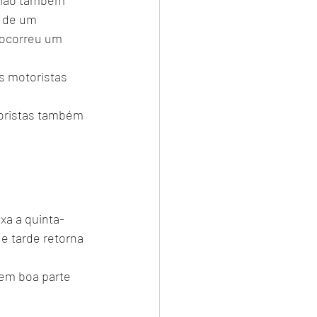
gião também 
a de um 
 ocorreu um 
s motoristas 
toristas também 
xa a quinta-
e tarde retorna 
em boa parte 