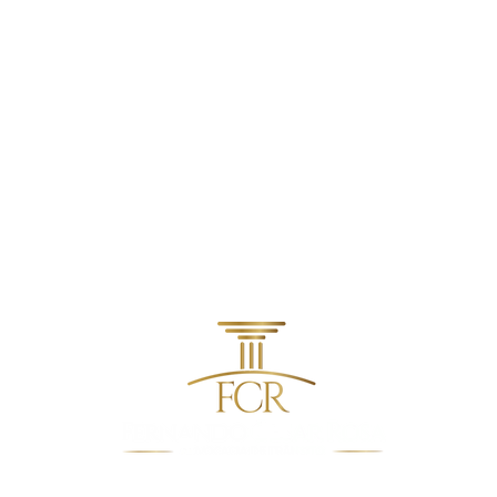
contato@fcradvocacia.com.br