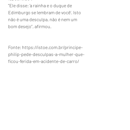
“Ele disse: ‘a rainha e o duque de 
Edimburgo se lembram de você’. Isto 
não é uma desculpa, não é nem um 
bom desejo”, afirmou.
Fonte: https://istoe.com.br/principe-
philip-pede-desculpas-a-mulher-que-
ficou-ferida-em-acidente-de-carro/