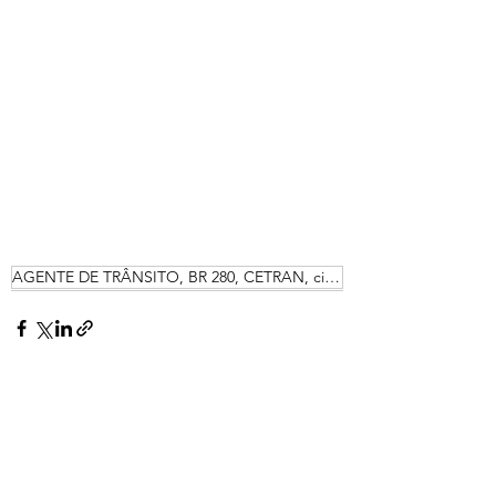
AGENTE DE TRÂNSITO, BR 280, CETRAN, ciretran, CIRE
Posts recentes
Ver tudo