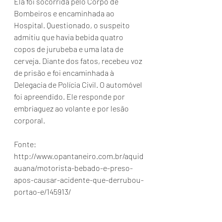
Ela foi socorrida pelo Corpo de 
Bombeiros e encaminhada ao 
Hospital. Questionado, o suspeito 
admitiu que havia bebida quatro 
copos de jurubeba e uma lata de 
cerveja. Diante dos fatos, recebeu voz 
de prisão e foi encaminhada à 
Delegacia de Polícia Civil. O automóvel 
foi apreendido. Ele responde por 
embriaguez ao volante e por lesão 
corporal.
Fonte: 
http://www.opantaneiro.com.br/aquid
auana/motorista-bebado-e-preso-
apos-causar-acidente-que-derrubou-
portao-e/145913/