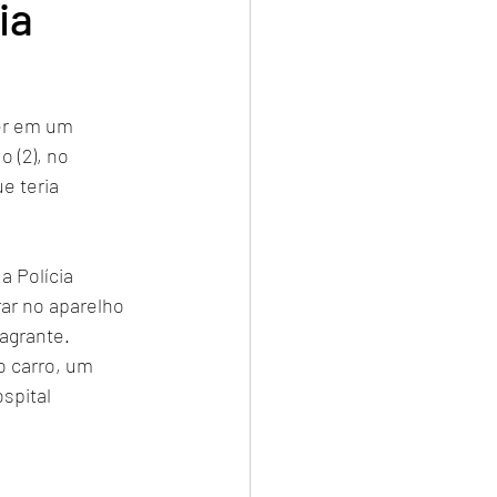
ia
er em um 
 (2), no 
 teria 
a Polícia 
ar no aparelho 
lagrante.
o carro, um 
spital 