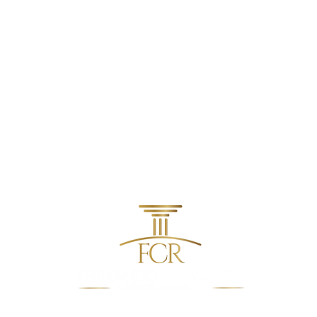
contato@fcradvocacia.com.br