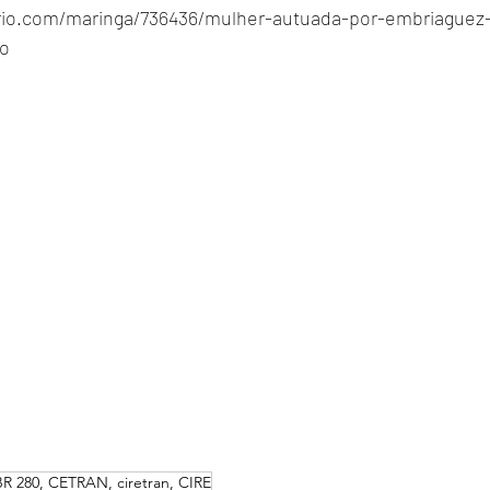
ario.com/maringa/736436/mulher-autuada-por-embriaguez-
ao
280, CETRAN, ciretran, CIRE