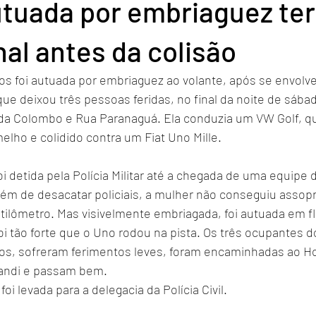
tuada por embriaguez ter
nal antes da colisão
s foi autuada por embriaguez ao volante, após se envolv
que deixou três pessoas feridas, no final da noite de sábado
a Colombo e Rua Paranaguá. Ela conduzia um VW Golf, que
elho e colidido contra um Fiat Uno Mille.
oi detida pela Polícia Militar até a chegada de uma equipe d
lém de desacatar policiais, a mulher não conseguiu assopr
 etilômetro. Mas visivelmente embriagada, foi autuada em f
oi tão forte que o Uno rodou na pista. Os três ocupantes d
anos, sofreram ferimentos leves, foram encaminhadas ao Ho
randi e passam bem.
foi levada para a delegacia da Polícia Civil. 