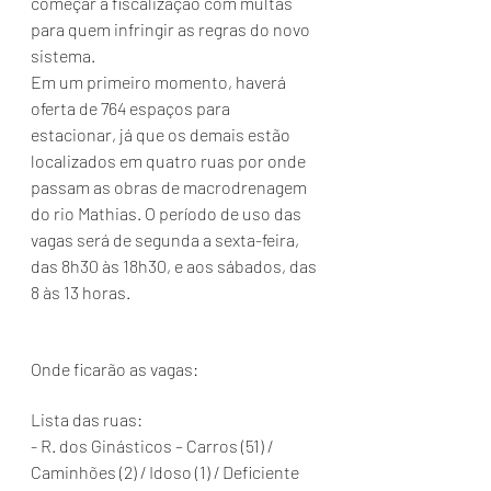
começar a fiscalização com multas 
para quem infringir as regras do novo 
sistema.
Em um primeiro momento, haverá 
oferta de 764 espaços para 
estacionar, já que os demais estão 
localizados em quatro ruas por onde 
passam as obras de macrodrenagem 
do rio Mathias. O período de uso das 
vagas será de segunda a sexta-feira, 
das 8h30 às 18h30, e aos sábados, das 
8 às 13 horas.
Onde ficarão as vagas:
Lista das ruas:
- R. dos Ginásticos – Carros (51) / 
Caminhões (2) / Idoso (1) / Deficiente 