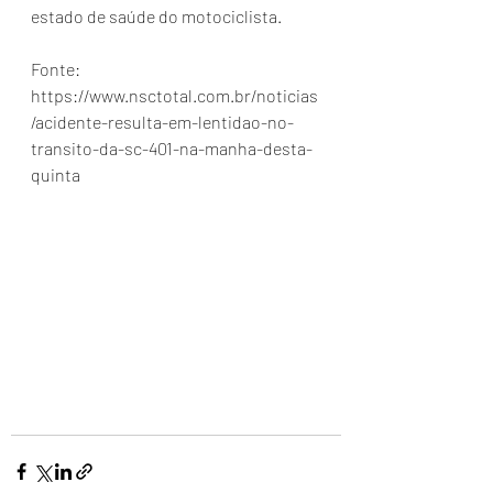
estado de saúde do motociclista.
Fonte: 
https://www.nsctotal.com.br/noticias
/acidente-resulta-em-lentidao-no-
transito-da-sc-401-na-manha-desta-
quinta