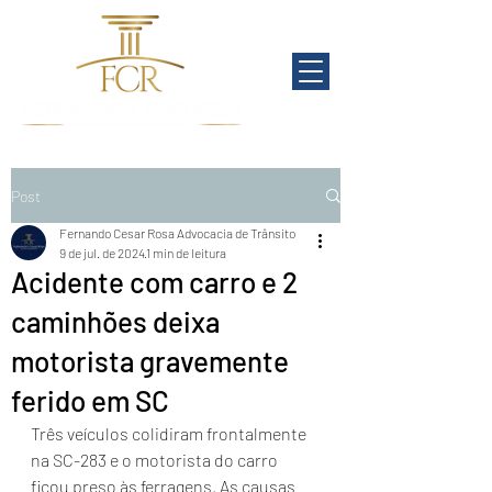
Post
Fernando Cesar Rosa Advocacia de Trânsito
9 de jul. de 2024
1 min de leitura
Acidente com carro e 2
caminhões deixa
motorista gravemente
ferido em SC
Três veículos colidiram frontalmente 
na SC-283 e o motorista do carro 
ficou preso às ferragens. As causas 