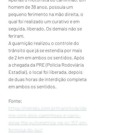
homem de 38 anos, possuía um 
pequeno ferimento na mão direita, o 
qual foi realizado um curativo e em 
seguida, liberado. Os demais não se 
feriram.
A guarnição realizou o controle do 
trânsito que já se estendia por mais 
de 2 km em ambos os sentidos. Após 
a chegada da PRE (Polícia Rodoviária 
Estadial), o local foi liberada, depois 
de duas horas de interdição completa 
em ambos os sentidos.
Fonte: 
https://ndmais.com.br/transito/acide
nte-com-dois-caminhoes-e-carro-
deixa-fila-quilometrica-na-sc-157-em-
formosa-do-sul/