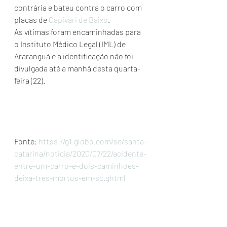
contrária e bateu contra o carro com 
placas de 
Capivari de Baixo
.
As vítimas foram encaminhadas para 
o Instituto Médico Legal (IML) de 
Araranguá e a identificação não foi 
divulgada até a manhã desta quarta-
feira (22).
Fonte: 
https://g1.globo.com/sc/santa-
catarina/noticia/2020/07/22/acidente-
entre-um-carro-e-dois-caminhoes-
deixa-tres-mortos-em-sc.ghtml