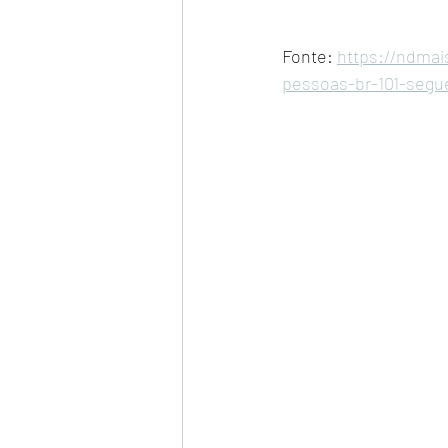
Fonte: 
https://ndmai
pessoas-br-101-seg