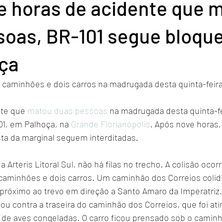
e horas de acidente que 
soas, BR-101 segue bloqu
ça
 caminhões e dois carros na madrugada desta quinta-feira 
te que 
matou duas pessoas
 na madrugada desta quinta-fei
01, em Palhoça, na 
Grande Florianópolis
. Após nove horas
ista da marginal seguem interditadas.
Arteris Litoral Sul, não há filas no trecho. A colisão ocorr
 caminhões e dois carros. Um caminhão dos Correios colidi
próximo ao trevo em direção a Santo Amaro da Imperatriz.
ou contra a traseira do caminhão dos Correios, que foi at
e de aves congeladas. O carro ficou prensado sob o camin