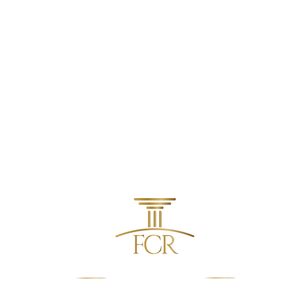
VOCÊ SABE COMO FUNCIONA
Moto
A PONTUAÇÃO DA CNH?
acid
ocup
leva
contato@fcradvocacia.com.br