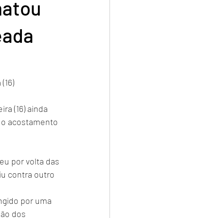
matou
eada
(16)
ra (16) ainda 
, o acostamento 
eu por volta das 
u contra outro 
ingido por uma 
hão dos 