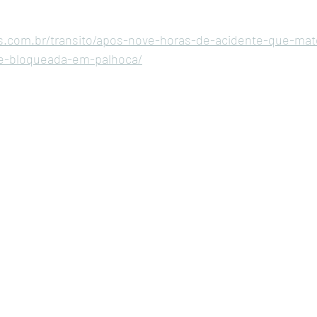
s.com.br/transito/apos-nove-horas-de-acidente-que-ma
ue-bloqueada-em-palhoca/