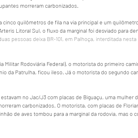
cupantes morreram carbonizados.
a cinco quilômetros de fila na via principal e um quilômetro
teris Litoral Sul, o fluxo da marginal foi desviado para den
as pessoas deixa BR-101, em Palhoça, interditada nesta qu
a Militar Rodoviária Federal), o motorista do primeiro cam
io da Patrulha, ficou ileso. Já o motorista do segundo ca
 estavam no Jac/J3 com placas de Biguaçu, uma mulher d
rreram carbonizados. O motorista, com placas de Florian
inhão de aves tombou para a marginal da rodovia, mas o c