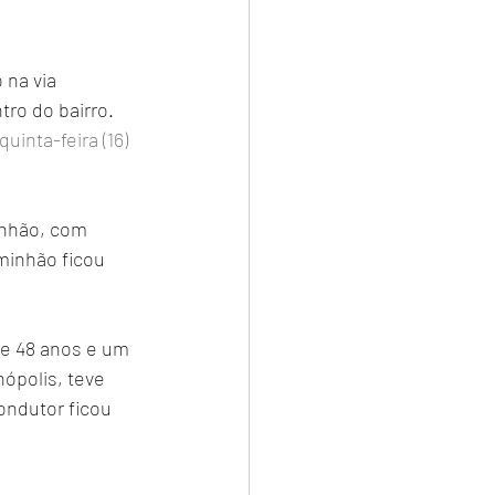
 na via 
tro do bairro.
inta-feira (16) 
inhão, com 
minhão ficou 
e 48 anos e um 
ópolis, teve 
ondutor ficou 