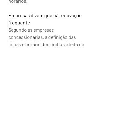
horários.
Empresas dizem que há renovação 
frequente  
Segundo as empresas 
concessionárias, a definição das 
linhas e horário dos ônibus é feita de 
acordo com estudo da demanda de 
passageiros, realizado em conjunto 
com a prefeitura. 
As empresas também informaram que 
a frota de ônibus passa por 
renovação a cada ano e que, no ano 
passado, 30 novos ônibus passaram a 
integrar o serviço dos coletivos 
joinvilenses. Já em 2017, a frota 
recebeu 16 ônibus. Atualmente, 46 
veículos estão equipados com ar-