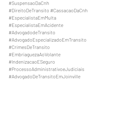
#SuspensaoDaCnh
#DireitoDeTransito
#CassacaoDaCnh
#EspecialistaEmMulta
#EspecialistaEmAcidente
#AdvogadodeTransito
#AdvogadoEspecializadoEmTransito
#CrimesDeTransito
#EmbriaguezaAoVolante
#IndenizacaoESeguro
#ProcessoAdministrativoeJudiciais
#AdvogadoDeTransitoEmJoinville