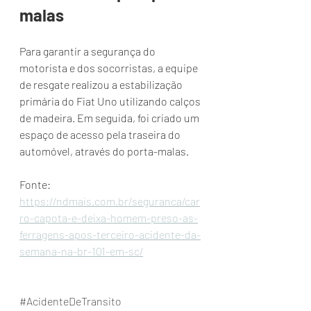
malas
Para garantir a segurança do 
motorista e dos socorristas, a equipe 
de resgate realizou a estabilização 
primária do Fiat Uno utilizando calços 
de madeira. Em seguida, foi criado um 
espaço de acesso pela traseira do 
automóvel, através do porta-malas.
Fonte: 
https://ndmais.com.br/seguranca/car
ro-capota-e-deixa-homem-preso-as-
ferragens-apos-terceiro-acidente-da-
semana-na-br-101-em-sc/
#AcidenteDeTransito