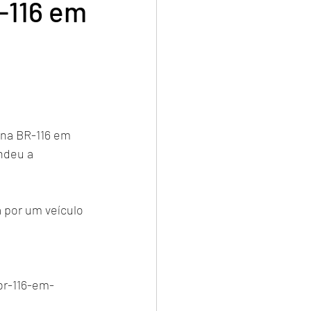
-116 em
na BR-116 em 
ndeu a 
a por um veículo 
br-116-em-