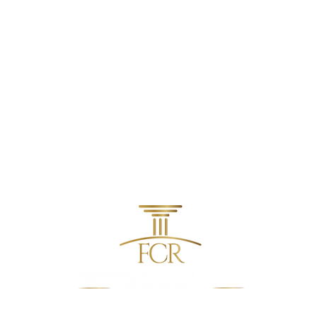
contato@fcradvocacia.com.br