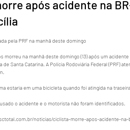
morre após acidente na BR
ília
trada pela PRF na manhã deste domingo  
 morreu na manhã deste domingo (13) após um acidente 
ra de Santa Catarina. A Polícia Rodoviária Federal (PRF) ate
n. 
ma estaria em uma bicicleta quando foi atingida na traseir
ausado o acidente e o motorista não foram identificados.  
sctotal.com.br/noticias/ciclista-morre-apos-acidente-na-