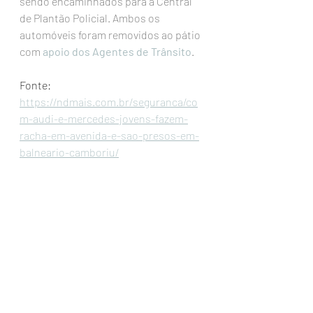
sendo encaminhados para a Central 
de Plantão Policial. Ambos os 
automóveis foram removidos ao pátio 
com 
apoio dos Agentes de Trânsito
.
Fonte: 
https://ndmais.com.br/seguranca/co
m-audi-e-mercedes-jovens-fazem-
racha-em-avenida-e-sao-presos-em-
balneario-camboriu/