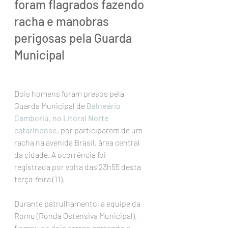
foram flagrados fazendo 
racha e manobras 
perigosas pela Guarda 
Municipal
Enviar no WhatsApp
Dois homens foram presos pela 
Guarda Municipal de 
Balneário 
Camboriú, no Litoral Norte 
catarinense
, por participarem de um 
racha na avenida Brasil, área central 
da cidade. A ocorrência foi 
registrada por volta das 23h55 desta 
terça-feira (11).
Durante patrulhamento, a equipe da 
Romu (Ronda Ostensiva Municipal), 
flagrou os dois carros cortando a 