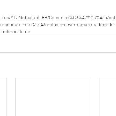
br/sites/STJ/default/pt_BR/Comunica%C3%A7%C3%A3o/no
o-condutor-n%C3%A3o-afasta-dever-da-seguradora-de-i
ma-de-acidente