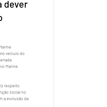
a dever
o
Marine 
lo veículo do 
denada 
kio Marine 
iz respeito 
ção social no 
om a exclusão da 