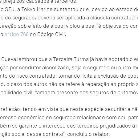
s prejuízos causados a terceiros.
ao STJ, a Tokyo Marine sustentou que, devido ao estado 
o do segurado, deveria ser aplicada a cláusula contratual 
direção sob efeito de álcool violou a boa-fé objetiva do con
o 
artigo 768
 do Código Civil.
as Cueva lembrou que a Terceira Turma já havia adotado o 
ção por condutor alcoolizado, seja o segurado ou outro mot
o do risco contratado, tornando lícita a exclusão de cobe
to, o caso dos autos não se refere à reparação ao próprio
abilidade civil, também presente nos seguros de automóv
eflexão, tendo em vista que nesta espécie securitária não
teresse econômico do segurado relacionado com seu patr
bém se garante o interesse dos terceiros prejudicados à 
ção social desse contrato”, concluiu o relator.