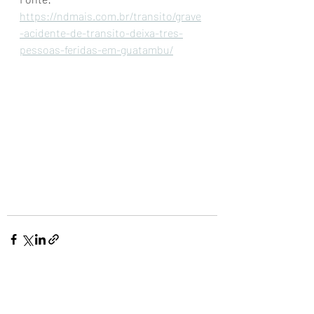
https://ndmais.com.br/transito/grave
-acidente-de-transito-deixa-tres-
pessoas-feridas-em-guatambu/