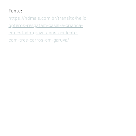
Fonte: 
https://ndmais.com.br/transito/helic
opteros-resgatam-casal-e-crianca-
em-estado-grave-apos-acidente-
com-tres-carros-em-garuva/