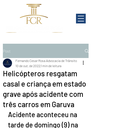
Post
Fernando Cesar Rosa Advocacia de Trânsito
10 de out. de 2022
1 min de leitura
Helicópteros resgatam
casal e criança em estado
grave após acidente com
três carros em Garuva
Acidente aconteceu na 
tarde de domingo (9) na 