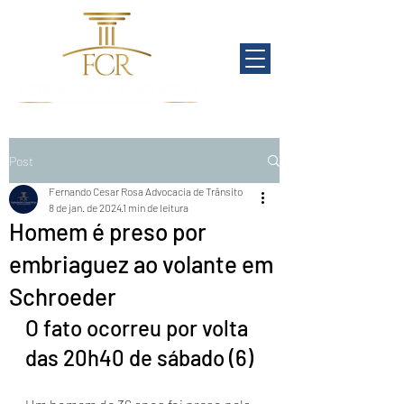
Post
Fernando Cesar Rosa Advocacia de Trânsito
8 de jan. de 2024
1 min de leitura
Homem é preso por
embriaguez ao volante em
Schroeder
O fato ocorreu por volta 
das 20h40 de sábado (6)