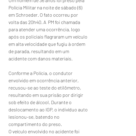
Um homem de 36 anos foi preso pela 
Polícia Militar na noite de sábado (6) 
em Schroeder. O fato ocorreu por 
volta das 20h40. A  PM foi chamada 
para atender uma ocorrência, logo 
após os policiais flagraram um veículo 
em alta velocidade que fugiu à ordem 
de parada, resultando em um 
acidente com danos materiais. 
Conforme a Polícia, o condutor 
envolvido em ocorrência anterior, 
recusou-se ao teste do etilômetro, 
resultando em sua prisão por dirigir 
sob efeito de álcool. Durante o 
deslocamento ao IGP, o indivíduo auto 
lesionou-se, batendo no 
compartimento do preso.
O veículo envolvido no acidente foi 