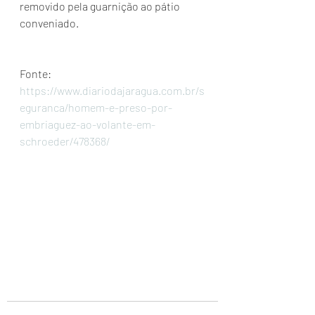
removido pela guarnição ao pátio 
conveniado.
Fonte: 
https://www.diariodajaragua.com.br/s
eguranca/homem-e-preso-por-
embriaguez-ao-volante-em-
schroeder/478368/