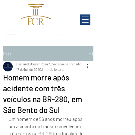
Post
Fernando Cesar Rosa Advocacia de Trânsito
17 de jul. de 2020
1 min de leitura
Homem morre após
acidente com três
veículos na BR-280, em
São Bento do Sul
Um homem de 56 anos morreu após 
um acidente de trânsito envolvendo 
três carros na 
BR-280
, na localidade 