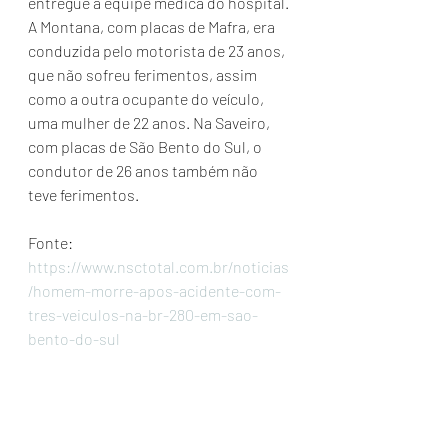
entregue à equipe médica do hospital.
A Montana, com placas de Mafra, era 
conduzida pelo motorista de 23 anos, 
que não sofreu ferimentos, assim 
como a outra ocupante do veículo, 
uma mulher de 22 anos. Na Saveiro, 
com placas de São Bento do Sul, o 
condutor de 26 anos também não 
teve ferimentos.
Fonte: 
https://www.nsctotal.com.br/noticias
/homem-morre-apos-acidente-com-
tres-veiculos-na-br-280-em-sao-
bento-do-sul