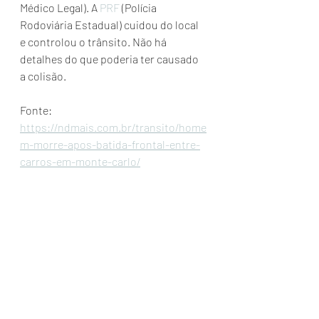
Médico Legal). A 
PRF
 (Polícia 
Rodoviária Estadual) cuidou do local 
e controlou o trânsito. Não há 
detalhes do que poderia ter causado 
a colisão.
Fonte: 
https://ndmais.com.br/transito/home
m-morre-apos-batida-frontal-entre-
carros-em-monte-carlo/