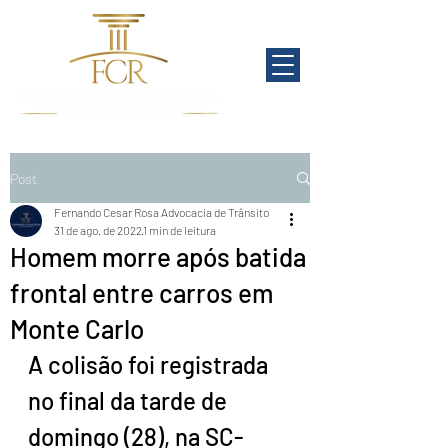
Post
Fernando Cesar Rosa Advocacia de Trânsito
31 de ago. de 2022
1 min de leitura
Homem morre após batida
frontal entre carros em
Monte Carlo
A colisão foi registrada 
no final da tarde de 
domingo (28), na SC-