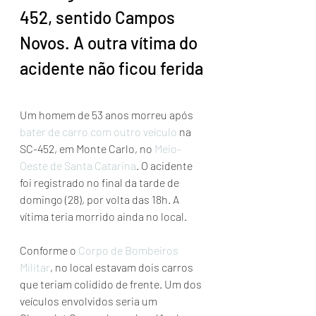
452, sentido Campos 
Novos. A outra vítima do 
acidente não ficou ferida
Um homem de 53 anos morreu após
bater de carro com outro veículo
 na 
SC-452, em Monte Carlo, no 
Meio-
Oeste de Santa Catarina
. O acidente 
foi registrado no final da tarde de 
domingo (28), por volta das 18h. A 
vítima teria morrido ainda no local.
Conforme o 
Corpo de Bombeiros 
Militar
, no local estavam dois carros 
que teriam colidido de frente. Um dos 
veículos envolvidos seria um 