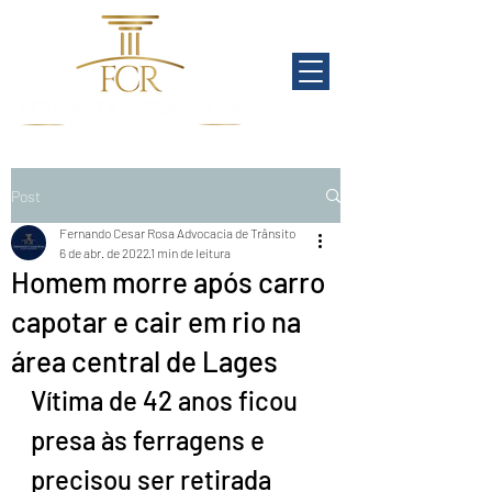
Post
Fernando Cesar Rosa Advocacia de Trânsito
6 de abr. de 2022
1 min de leitura
Homem morre após carro
capotar e cair em rio na
área central de Lages
Vítima de 42 anos ficou 
presa às ferragens e 
precisou ser retirada 