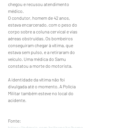
chegou e recusou atendimento 
médico.
O condutor, homem de 42 anos, 
estava encarcerado, com o peso do 
corpo sobre a coluna cervical e vias 
aéreas obstruídas. Os bombeiros 
conseguiram chegar à vítima, que 
estava sem pulso, e a retiraram do 
veículo. Uma médica do Samu 
constatou a morte do motorista.
A identidade da vítima não foi 
divulgada até o momento. A Polícia 
Militar também esteve no local do 
acidente.
Fonte: 
https://ndmais.com.br/transito/home