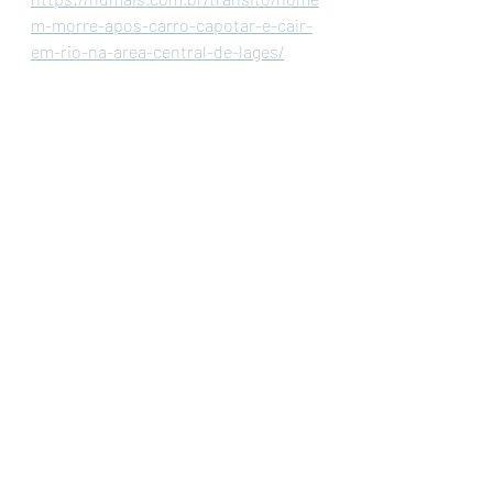
m-morre-apos-carro-capotar-e-cair-
em-rio-na-area-central-de-lages/