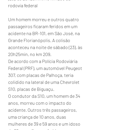
rodovia federal
Um homem morreu e outros quatro 
passageiros ficaram feridos em um 
acidente na BR-101, em São José, na 
Grande Florianópolis. A colisão 
aconteceu na noite de sábado (23), às 
20h25min, no km 209.
De acordo com a Polícia Rodoviária 
Federal (PRF), um automóvel Peugeot 
307, com placas de Palhoça, teria 
colidido na lateral de uma Chevrolet 
S10, placas de Biguaçu.
O condutor da S10, um homem de 34 
anos, morreu com o impacto do 
acidente. Outros três passageiros, 
uma criança de 10 anos, duas 
mulheres de 39 e 59 anos e um idoso 