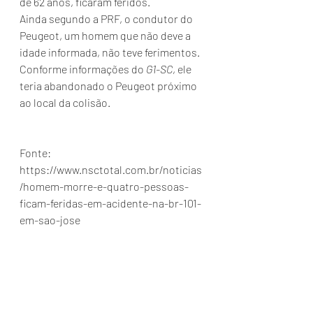
de 62 anos, ficaram feridos.
Ainda segundo a PRF, o condutor do 
Peugeot, um homem que não deve a 
idade informada, não teve ferimentos. 
Conforme informações do 
G1-SC
, ele 
teria abandonado o Peugeot próximo 
ao local da colisão.
Fonte: 
https://www.nsctotal.com.br/noticias
/homem-morre-e-quatro-pessoas-
ficam-feridas-em-acidente-na-br-101-
em-sao-jose