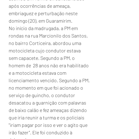
após ocorrências de ameaça, 
embriaguez e perturbação neste 
domingo (20), em Guaramirim.
No início da madrugada, a PM em 
rondas na rua Marcionilo dos Santos,  
no bairro Corticeira, abordou uma 
motocicleta cujo condutor estava 
sem capacete. Segundo a PM, o 
homem de  28 anos não era habilitado 
e a motocicleta estava com 
licenciamento vencido. Segundo a PM, 
no momento em que foi acionado o 
serviço de guincho, o condutor 
desacatou a guarnição com palavras 
de baixo calão e fez ameaças dizendo 
que iria reunir a turma e os policiais 
"iriam pagar por isso e ver o agito que 
irão fazer". Ele foi conduzido à 