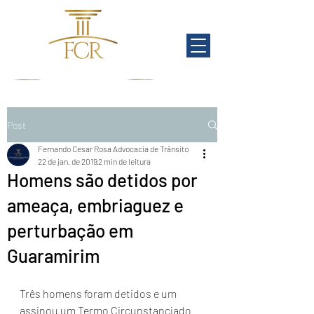
Post
Fernando Cesar Rosa Advocacia de Trânsito
22 de jan. de 2019
2 min de leitura
Homens são detidos por
ameaça, embriaguez e
perturbação em
Guaramirim
Três homens foram detidos e um 
assinou um Termo Circunstanciado 