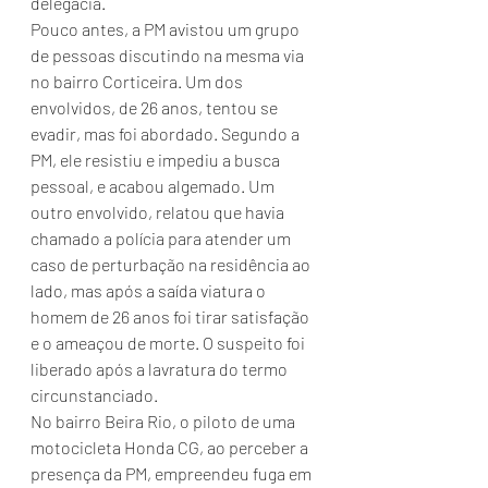
delegacia.
Pouco antes, a PM avistou um grupo 
de pessoas discutindo na mesma via 
no bairro Corticeira. Um dos 
envolvidos, de 26 anos, tentou se 
evadir, mas foi abordado. Segundo a 
PM, ele resistiu e impediu a busca 
pessoal, e acabou algemado. Um 
outro envolvido, relatou que havia 
chamado a polícia para atender um 
caso de perturbação na residência ao 
lado, mas após a saída viatura o 
homem de 26 anos foi tirar satisfação 
e o ameaçou de morte. O suspeito foi 
liberado após a lavratura do termo 
circunstanciado.
No bairro Beira Rio, o piloto de uma 
motocicleta Honda CG, ao perceber a 
presença da PM, empreendeu fuga em 