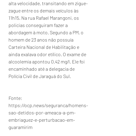
alta velocidade, transitando em zigue-
zague entre os demais veículos às 
11h15. Na rua Rafael Marangoni, os 
policias conseguiram fazer a 
abordagem à moto. Segundo a PM, o 
homem de 23 anos não possuía 
Carteira Nacional de Habilitação e 
ainda exalava odor etílico. O exame de 
alcoolemia apontou 0.42 mg/l. Ele foi 
encaminhado até a delegacia de 
Polícia Civil de Jaraguá do Sul.
Fonte: 
https://ocp.news/seguranca/homens-
sao-detidos-por-ameaca-a-pm-
embriaguez-e-perturbacao-em-
guaramirim