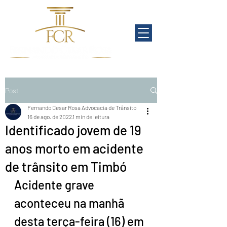
Post
Fernando Cesar Rosa Advocacia de Trânsito
16 de ago. de 2022
1 min de leitura
Identificado jovem de 19
anos morto em acidente
de trânsito em Timbó
Acidente grave 
aconteceu na manhã 
desta terça-feira (16) em 