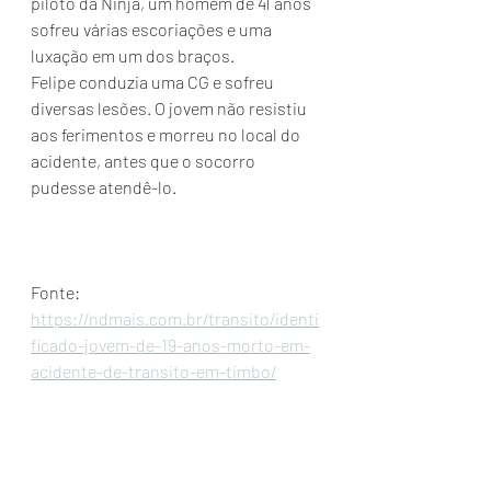
piloto da Ninja, um homem de 41 anos 
sofreu várias escoriações e uma 
luxação em um dos braços.
Felipe conduzia uma CG e sofreu 
diversas lesões. O jovem não resistiu 
aos ferimentos e morreu no local do 
acidente, antes que o socorro 
pudesse atendê-lo.
Fonte: 
https://ndmais.com.br/transito/identi
ficado-jovem-de-19-anos-morto-em-
acidente-de-transito-em-timbo/