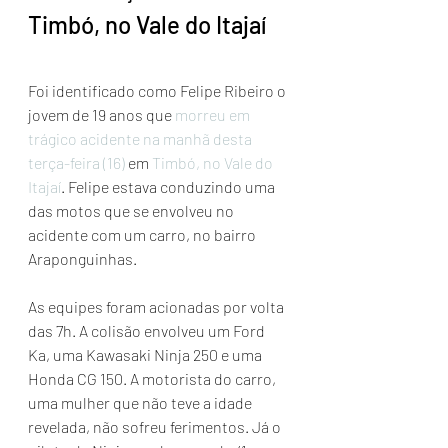
Timbó, no Vale do Itajaí
Foi identificado como Felipe Ribeiro o 
jovem de 19 anos que 
morreu em 
trágico acidente na manhã desta 
terça-feira (16)
 em 
Timbó, no Vale do 
Itajaí
. Felipe estava conduzindo uma 
das motos que se envolveu no 
acidente com um carro, no bairro 
Araponguinhas.
As equipes foram acionadas por volta 
das 7h. A colisão envolveu um Ford 
Ka, uma Kawasaki Ninja 250 e uma 
Honda CG 150. A motorista do carro, 
uma mulher que não teve a idade 
revelada, não sofreu ferimentos. Já o 