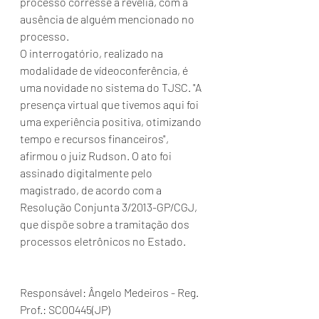
processo corresse à revelia, com a 
ausência de alguém mencionado no 
processo.
O interrogatório, realizado na 
modalidade de vídeoconferência, é 
uma novidade no sistema do TJSC. "A 
presença virtual que tivemos aqui foi 
uma experiência positiva, otimizando 
tempo e recursos financeiros", 
afirmou o juiz Rudson. O ato foi 
assinado digitalmente pelo 
magistrado, de acordo com a 
Resolução Conjunta 3/2013-GP/CGJ, 
que dispõe sobre a tramitação dos 
processos eletrônicos no Estado.
Responsável: Ângelo Medeiros - Reg. 
Prof.: SC00445(JP)