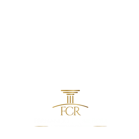
contato@fcradvocacia.com.br