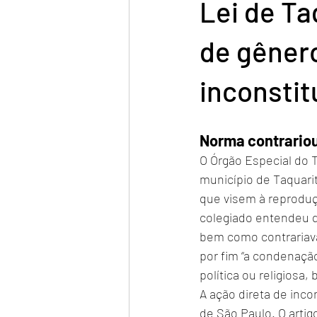
Lei de Ta
de gêner
inconstit
Norma contrariou 
O Órgão Especial do T
município de Taquarit
que visem à reproduçã
colegiado entendeu qu
bem como contrariava
por fim “a condenação
política ou religiosa
A ação direta de inco
de São Paulo. O artig