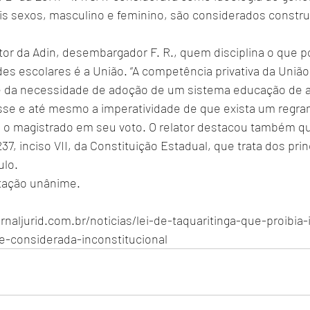
is sexos, masculino e feminino, são considerados constru
tor da Adin, desembargador F. R., quem disciplina o que p
des escolares é a União. “A competência privativa da União
e da necessidade de adoção de um sistema educação de a
resse e até mesmo a imperatividade de que exista um regr
u o magistrado em seu voto. O relator destacou também que
37, inciso VII, da Constituição Estadual, que trata dos prin
lo.
tação unânime.
rnaljurid.com.br/noticias/lei-de-taquaritinga-que-proibia-
e-considerada-inconstitucional