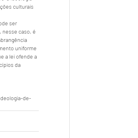
ções culturais 
ode ser 
, nesse caso, é 
brangência 
amento uniforme 
 a lei ofende a 
cípios da 
ideologia-de-