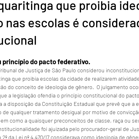
quaritinga que proibia ide
o nas escolas é considera
ucional
princípio do pacto federativo.
ribunal de Justiça de São Paulo considerou inconstituciona
inga que proibia escolas da cidade de realizarem atividad
o do conceito de ideologia de gênero.  O julgamento ocorr
e a legislação ofendia o princípio constitucional do pacto
 a disposição da Constituição Estadual que prevê que a 
 de qualquer tratamento desigual por motivo de convicção 
, bem como a quaisquer preconceitos de classe, raça ou sex
nstitucionalidade foi ajuizada pelo procurador-geral de Ju
o 2º da Lei nº 4.470/17 considerava como ideologia de gêner