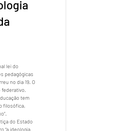
ologia
da
l lei do 
es pedagógicas 
eu no dia 19. O 
 federativo, 
educação tem 
filosófica, 
o”.
stiça do Estado 
o “a ideologia 