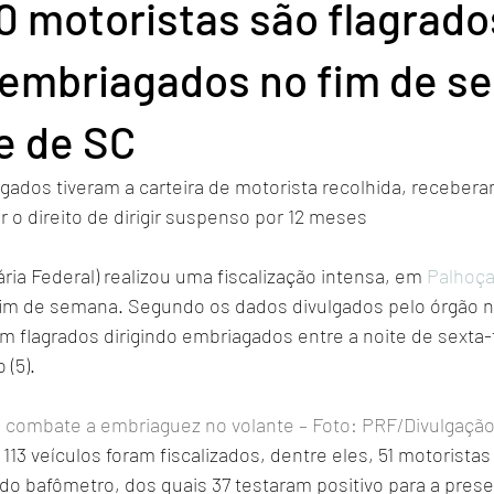
0 motoristas são flagrado
o embriagados no fim de 
e de SC
gados tiveram a carteira de motorista recolhida, recebera
r o direito de dirigir suspenso por 12 meses
ária Federal) realizou uma fiscalização intensa, em 
Palhoç
fim de semana. Segundo os dados divulgados pelo órgão 
am flagrados dirigindo embriagados entre a noite de sexta-fe
(5).
 combate a embriaguez no volante – Foto: PRF/Divulgaçã
113 veículos foram fiscalizados, dentre eles, 51 motoristas
do bafômetro, dos quais 37 testaram positivo para a prese