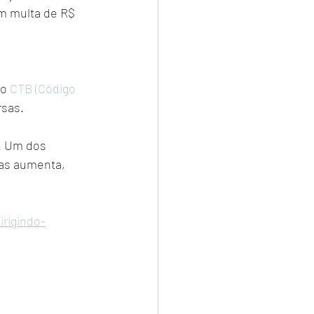
m multa de R$ 
o 
CTB (Código 
rsas.
. Um dos 
as aumenta, 
irigindo-