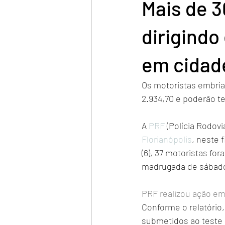
Mais de 3
dirigind
em cidad
Os motoristas embria
2.934,70 e poderão te
A 
PRF
 (Polícia Rodovi
Florianópolis
, neste 
(6), 37 motoristas for
madrugada de sábado 
PRF realizou ação em
Conforme o relatório, 
submetidos ao teste 