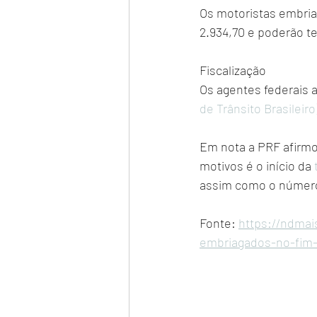
Os motoristas embria
2.934,70 e poderão te
Fiscalização
Os agentes federais a
de Trânsito Brasileiro
Em nota a PRF afirmou
motivos é o início da 
assim como o número 
Fonte: 
https://ndmai
embriagados-no-fim