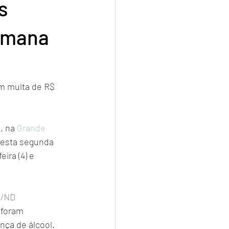
s
semana
m multa de R$ 
a
, na 
Grande 
nesta segunda 
ira (4) e 
o/ND
 foram 
nça de álcool.