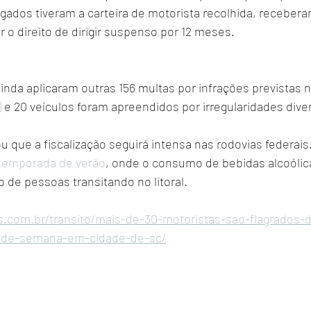
gados tiveram a carteira de motorista recolhida, recebera
r o direito de dirigir suspenso por 12 meses.
inda aplicaram outras 156 multas por infrações previstas n
)
 e 20 veículos foram apreendidos por irregularidades dive
 que a fiscalização seguirá intensa nas rodovias federais
temporada de verão
, onde o consumo de bebidas alcoólic
de pessoas transitando no litoral.
s.com.br/transito/mais-de-30-motoristas-sao-flagrados-d
-de-semana-em-cidade-de-sc/