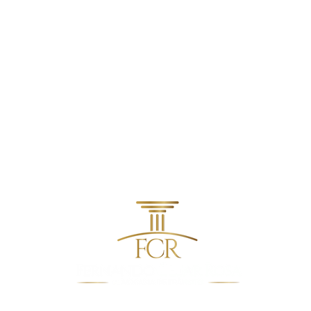
contato@fcradvocacia.com.br