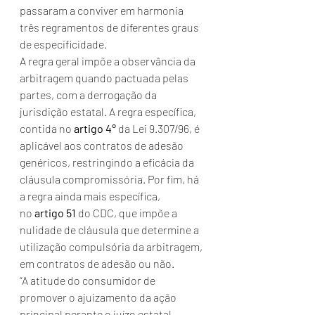
passaram a conviver em harmonia 
três regramentos de diferentes graus 
de especificidade.
A regra geral impõe a observância da 
arbitragem quando pactuada pelas 
partes, com a derrogação da 
jurisdição estatal. A regra específica, 
contida no 
artigo 4°
 da Lei 9.307/96, é 
aplicável aos contratos de adesão 
genéricos, restringindo a eficácia da 
cláusula compromissória. Por fim, há 
a regra ainda mais específica, 
no 
artigo 51
 do CDC, que impõe a 
nulidade de cláusula que determine a 
utilização compulsória da arbitragem, 
em contratos de adesão ou não.
“A atitude do consumidor de 
promover o ajuizamento da ação 
principal perante o juízo estatal 