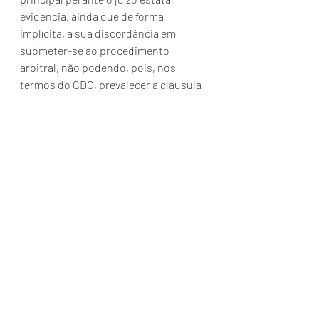
evidencia, ainda que de forma 
implícita, a sua discordância em 
submeter-se ao procedimento 
arbitral, não podendo, pois, nos 
termos do CDC, prevalecer a cláusula 
que impõe a sua utilização, visto ter-
se dado de forma compulsória”, 
informou.
A Terceira Turma deu provimento ao 
recurso especial para determinar o 
retorno do processo ao TJGO, a fim 
de prosseguir no julgamento, 
afastada a cláusula arbitral.
Fonte: http://www.stj.jus.br/sites/STJ
/default/pt_BR/Comunica%C3%A7%C
3%A3o/noticias/Not%C3%ADcias/Me