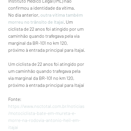
Instituto Médico Legal (IML) não 
confirmou a identidade da vítima.
No dia anterior, 
outra vítima também 
morreu no trânsito de Itajaí
. Um 
ciclista de 22 anos foi atingido por um 
caminhão quando trafegava pela via 
marginal da BR-101 no km 120, 
próximo à entrada principal para Itajaí.
Um ciclista de 22 anos foi atingido por 
um caminhão quando trafegava pela 
via marginal da BR-101 no km 120, 
próximo à entrada principal para Itajaí
Fonte:  
https://www.nsctotal.com.br/noticias
/motociclista-bate-em-mureta-e-
morre-na-rodovia-antonio-heil-em-
itajai