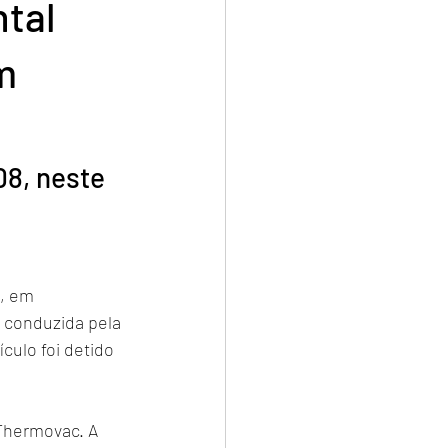
ntal
m
08, neste 
, em 
o conduzida pela 
ículo foi detido 
Thermovac. A 