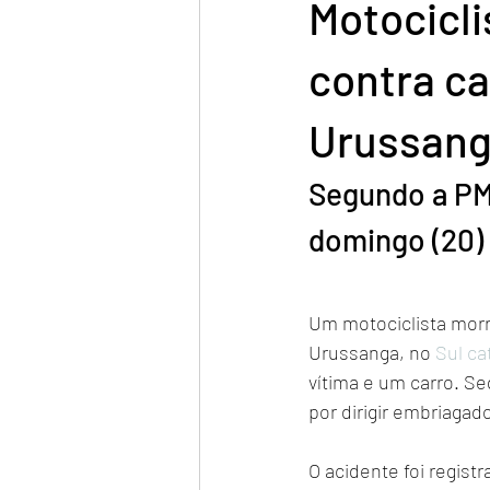
Motocicli
contra ca
Urussan
Segundo a PMR
domingo (20)
Um motociclista morr
Urussanga, no 
Sul ca
vítima e um carro. S
por dirigir embriagad
O acidente foi regist