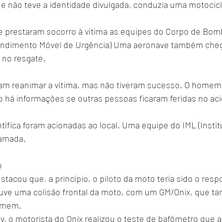
 não teve a identidade divulgada, conduzia uma motocic
e prestaram socorro à vítima as equipes do Corpo de Bombe
endimento Móvel de Urgência) Uma aeronave também cheg
r no resgate.
ram reanimar a vítima, mas não tiveram sucesso. O homem
o há informações se outras pessoas ficaram feridas no ac
entífica foram acionadas ao local. Uma equipe do IML (Insti
hamada.
o
estacou que, a princípio, o piloto da moto teria sido o resp
ouve uma colisão frontal da moto, com um GM/Onix, que t
omem.
, o motorista do Onix realizou o teste de bafômetro que 