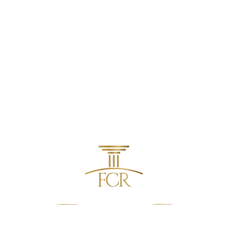
RECUSEI O BAFÔMETRO. E
POSS
AGORA?
REC
CNH
contato@fcradvocacia.com.br