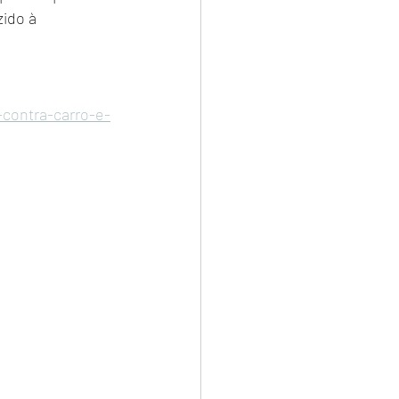
ido à 
-contra-carro-e-