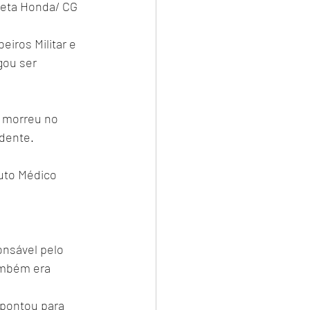
leta Honda/ CG 
iros Militar e 
ou ser 
 morreu no 
idente.
tuto Médico 
onsável pelo 
ambém era 
apontou para 