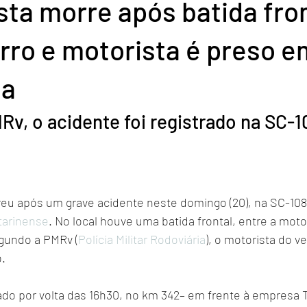
sta morre após batida fro
rro e motorista é preso e
ga
v, o acidente foi registrado na SC-1
eu após um grave acidente neste domingo (20), na SC-108
tarinense
. No local houve uma batida frontal, entre a mot
egundo a PMRv (
Polícia Militar Rodoviária
), o motorista do ve
o.
rado por volta das 16h30, no km 342– em frente à empresa 