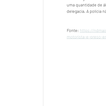
uma quantidade de álc
delegacia. A polícia 
Fonte: 
https://ndmai
motorista-e-preso-e