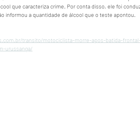
ool que caracteriza crime. Por conta disso, ele foi conduz
não informou a quantidade de álcool que o teste apontou.
s.com.br/transito/motociclista-morre-apos-batida-frontal
m-urussanga/