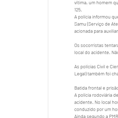
vítima, um homem que
125.
A polícia informou qu
Samu (Serviço de At
acionada para auxilia
Os socorristas tenta
local do acidente. Nã
As polícias Civil e Ci
Legal) também foi c
Batida frontal e prisã
A polícia rodoviária d
acidente. No local h
conduzido por um h
Ainda segundo a PMRv