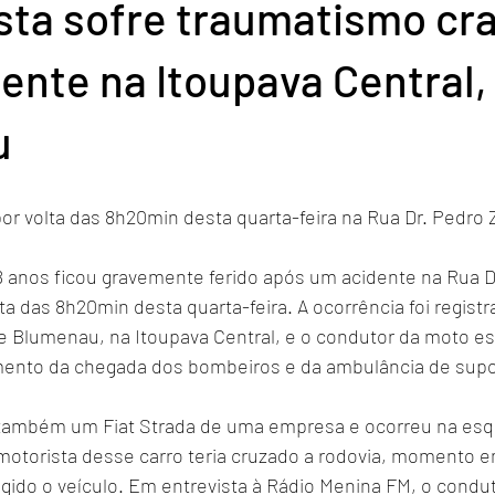
sta sofre traumatismo cr
ente na Itoupava Central
u
a por volta das 8h20min desta quarta-feira na Rua Dr. Ped
8 anos ficou gravemente ferido após um acidente na Rua D
 das 8h20min desta quarta-feira. A ocorrência foi registr
e Blumenau, na Itoupava Central, e o condutor da moto es
nto da chegada dos bombeiros e da ambulância de supo
 também um Fiat Strada de uma empresa e ocorreu na esq
motorista desse carro teria cruzado a rodovia, momento e
ingido o veículo. Em entrevista à Rádio Menina FM, o condu