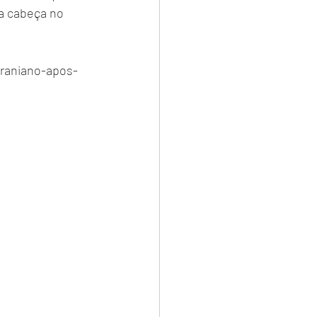
da cabeça no 
craniano-apos-