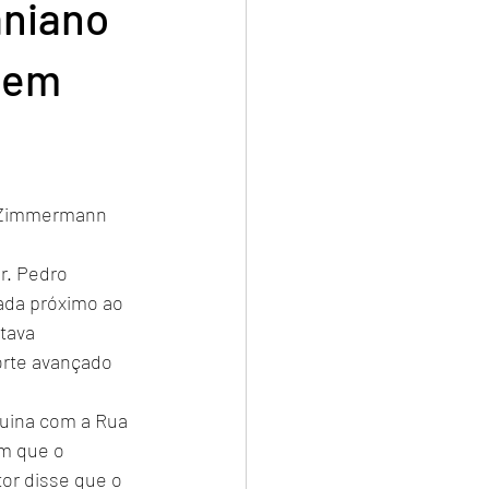
aniano
, em
ro Zimmermann
r. Pedro 
ada próximo ao 
tava 
rte avançado 
uina com a Rua 
m que o 
tor disse que o 