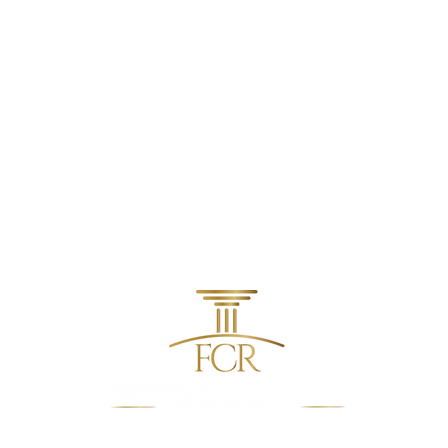
contato@fcradvocacia.com.br