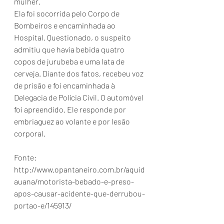
mulher.
Ela foi socorrida pelo Corpo de 
Bombeiros e encaminhada ao 
Hospital. Questionado, o suspeito 
admitiu que havia bebida quatro 
copos de jurubeba e uma lata de 
cerveja. Diante dos fatos, recebeu voz 
de prisão e foi encaminhada à 
Delegacia de Polícia Civil. O automóvel 
foi apreendido. Ele responde por 
embriaguez ao volante e por lesão 
corporal.
Fonte: 
http://www.opantaneiro.com.br/aquid
auana/motorista-bebado-e-preso-
apos-causar-acidente-que-derrubou-
portao-e/145913/