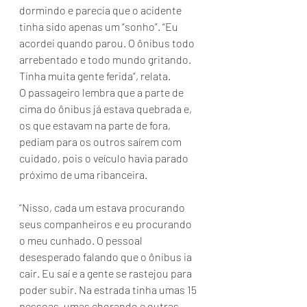
dormindo e parecia que o acidente 
tinha sido apenas um “sonho”. “Eu 
acordei quando parou. O ônibus todo 
arrebentado e todo mundo gritando. 
Tinha muita gente ferida”, relata.
O passageiro lembra que a parte de 
cima do ônibus já estava quebrada e, 
os que estavam na parte de fora, 
pediam para os outros saírem com 
cuidado, pois o veículo havia parado 
próximo de uma ribanceira.
“Nisso, cada um estava procurando 
seus companheiros e eu procurando 
o meu cunhado. O pessoal 
desesperado falando que o ônibus ia 
cair. Eu saí e a gente se rastejou para 
poder subir. Na estrada tinha umas 15 
pessoas, umas chorando e outras 