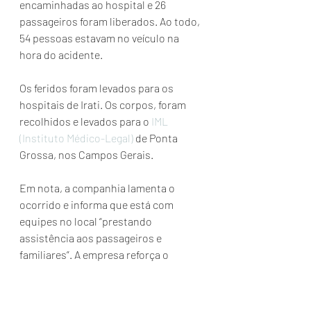
encaminhadas ao hospital e 26 
passageiros foram liberados. Ao todo, 
54 pessoas estavam no veículo na 
hora do acidente.
Os feridos foram levados para os 
hospitais de Irati. Os corpos, foram 
recolhidos e levados para o 
IML 
(Instituto Médico-Legal)
 de Ponta 
Grossa, nos Campos Gerais.
Em nota, a companhia lamenta o 
ocorrido e informa que está com 
equipes no local “prestando 
assistência aos passageiros e 
familiares”. A empresa reforça o 
compromisso com a segurança e se 
coloca a disposição das autoridades 
para devidos esclarecimentos.