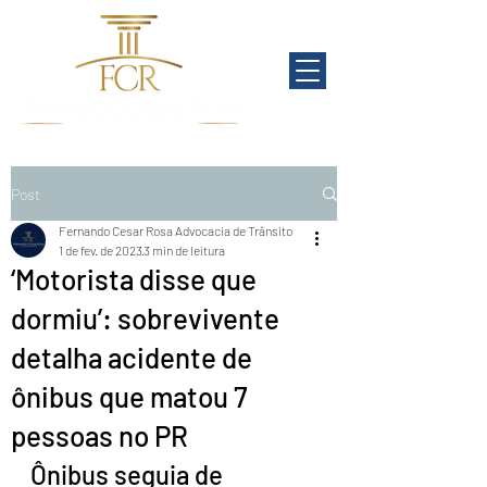
Post
Fernando Cesar Rosa Advocacia de Trânsito
1 de fev. de 2023
3 min de leitura
‘Motorista disse que
dormiu’: sobrevivente
detalha acidente de
ônibus que matou 7
pessoas no PR
Ônibus seguia de 