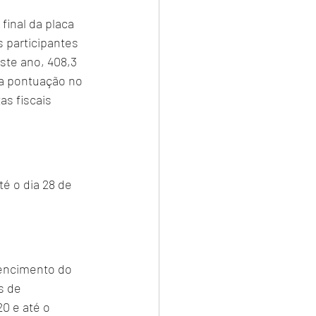
inal da placa 
 participantes 
ste ano, 408,3 
da pontuação no 
s fiscais 
é o dia 28 de 
vencimento do 
s de 
0 e até o 