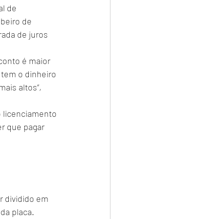
l de 
beiro de 
rada de juros 
conto é maior 
tem o dinheiro 
ais altos”, 
 licenciamento 
er que pagar 
 dividido em 
da placa.