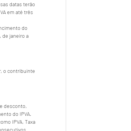
sas datas terão 
PVA em até três 
ncimento do 
de janeiro a 
, o contribuinte 
e desconto, 
ento do IPVA. 
como IPVA, Taxa 
onsecutivos 