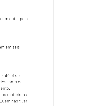
uem optar pela 
am em seis 
o até 31 de 
 desconto de 
mento.
 os motoristas 
Quem não tiver 