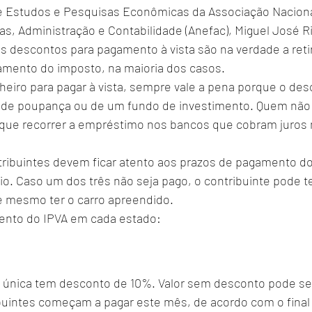
de Estudos e Pesquisas Econômicas da Associação Naciona
s, Administração e Contabilidade (Anefac), Miguel José Ri
 os descontos para pagamento à vista são na verdade a reti
mento do imposto, na maioria dos casos.
heiro para pagar à vista, sempre vale a pena porque o des
 de poupança ou de um fundo de investimento. Quem não 
 que recorrer a empréstimo nos bancos que cobram juros m
tribuintes devem ficar atento aos prazos de pagamento do
io. Caso um dos três não seja pago, o contribuinte pode t
té mesmo ter o carro apreendido.
ento do IPVA em cada estado:
única tem desconto de 10%. Valor sem desconto pode ser
ibuintes começam a pagar este mês, de acordo com o final 