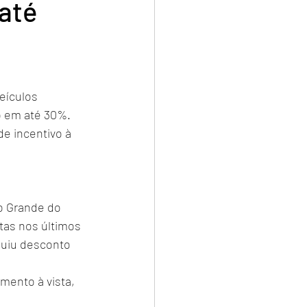
até
eículos 
o em até 30%. 
e incentivo à 
o Grande do 
as nos últimos 
guiu desconto 
ento à vista, 