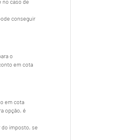
e no caso de 
pode conseguir 
ara o 
conto em cota 
to em cota 
ra opção, é 
 do imposto, se 