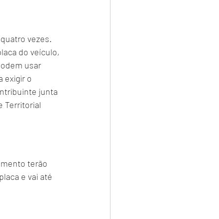
quatro vezes. 
aca do veículo, 
podem usar 
exigir o 
tribuinte junta 
Territorial 
imento terão 
laca e vai até 