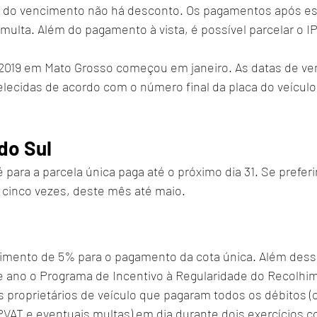
ês do vencimento não há desconto. Os pagamentos após es
multa. Além do pagamento à vista, é possível parcelar o I
 2019 em Mato Grosso começou em janeiro. As datas de ve
ecidas de acordo com o número final da placa do veículo, 
do Sul
para a parcela única paga até o próximo dia 31. Se preferir
 cinco vezes, deste mês até maio.
imento de 5% para o pagamento da cota única. Além dess
e ano o Programa de Incentivo à Regularidade do Recolhim
s proprietários de veículo que pagaram todos os débitos (
VAT e eventuais multas) em dia durante dois exercícios c