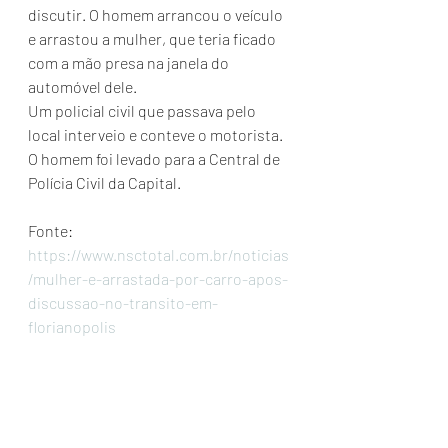
discutir. O homem arrancou o veículo 
e arrastou a mulher, que teria ficado 
com a mão presa na janela do 
automóvel dele.
Um policial civil que passava pelo 
local interveio e conteve o motorista. 
O homem foi levado para a Central de 
Polícia Civil da Capital.
Fonte: 
https://www.nsctotal.com.br/noticias
/mulher-e-arrastada-por-carro-apos-
discussao-no-transito-em-
florianopolis