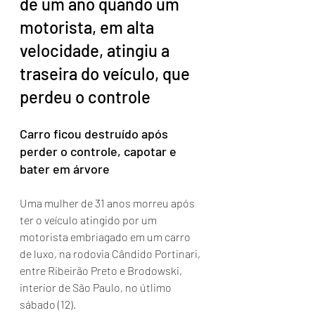
de um ano quando um 
motorista, em alta 
velocidade, atingiu a 
traseira do veículo, que 
perdeu o controle
Carro ficou destruído após 
perder o controle, capotar e 
bater em árvore
Uma mulher de 31 anos morreu após 
ter o veículo atingido por um 
motorista embriagado em um carro 
de luxo, na rodovia Cândido Portinari, 
entre Ribeirão Preto e Brodowski, 
interior de São Paulo, no útlimo 
sábado (12).