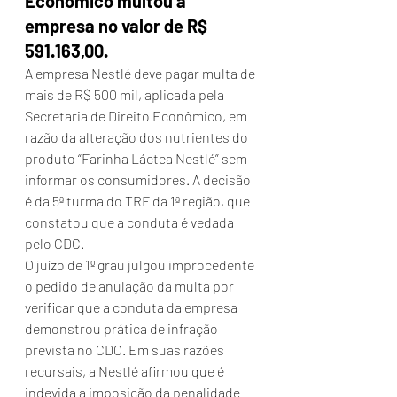
Econômico multou a 
empresa no valor de R$ 
591.163,00.
A empresa Nestlé deve pagar multa de 
mais de R$ 500 mil, aplicada pela 
Secretaria de Direito Econômico, em 
razão da alteração dos nutrientes do 
produto “Farinha Láctea Nestlé” sem 
informar os consumidores. A decisão 
é da 5ª turma do TRF da 1ª região, que 
constatou que a conduta é vedada 
pelo CDC.
O juízo de 1º grau julgou improcedente 
o pedido de anulação da multa por 
verificar que a conduta da empresa 
demonstrou prática de infração 
prevista no CDC. Em suas razões 
recursais, a Nestlé afirmou que é 
indevida a imposição da penalidade 