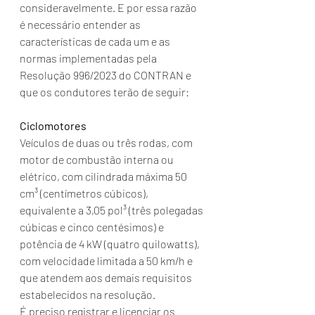
consideravelmente. E por essa razão 
é necessário entender as 
características de cada um e as 
normas implementadas pela 
Resolução 996/2023 do CONTRAN e 
que os condutores terão de seguir:
Ciclomotores
Veículos de duas ou três rodas, com 
motor de combustão interna ou 
elétrico, com cilindrada máxima 50 
cm³ (centímetros cúbicos), 
equivalente a 3,05 pol³ (três polegadas 
cúbicas e cinco centésimos) e 
potência de 4 kW (quatro quilowatts), 
com velocidade limitada a 50 km/h e 
que atendem aos demais requisitos 
estabelecidos na resolução.
É preciso registrar e licenciar os 