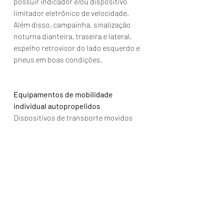
possuir indicador e/ou dispositivo 
limitador eletrônico de velocidade. 
Além disso, campainha, sinalização 
noturna dianteira, traseira e lateral, 
espelho retrovisor do lado esquerdo e 
pneus em boas condições.
Equipamentos de mobilidade 
individual autopropelidos
Dispositivos de transporte movidos 
por motor elétrico, como patinetes, 
monociclos e hoverboards. Não há 
necessidade de registro e 
licenciamento para esses 
equipamentos. Tampouco habilitação 
por parte do condutor.
Caberá ao órgão ou entidade com 
circunscrição sobre a via 