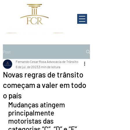
Post
Fernando Cesar Rosa Advocacia de Trânsito
6 de jul. de 2023
3 min de leitura
Novas regras de trânsito
começam a valer em todo
o país
Mudanças atingem 
principalmente 
motoristas das 
categorias “C”, “D” e “E”, 