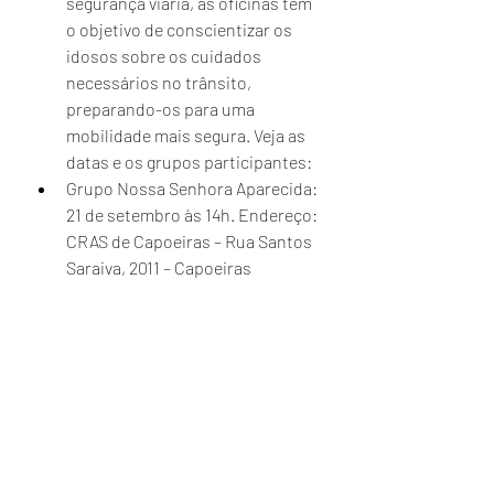
segurança viária, as oficinas têm 
o objetivo de conscientizar os 
idosos sobre os cuidados 
necessários no trânsito, 
preparando-os para uma 
mobilidade mais segura. Veja as 
datas e os grupos participantes:
Grupo Nossa Senhora Aparecida: 
21 de setembro às 14h. Endereço: 
CRAS de Capoeiras – Rua Santos 
Saraiva, 2011 – Capoeiras
Grupo Unidos do Canto: 27 de 
setembro às 14h. Endereço: Sede 
do Canto do Rio Futebol Clube, 
4707 – Ribeirão da Ilha
Caminhada pela Paz no Trânsito: 
uma grande caminhada partirá 
do Parque da Luz, passando pela 
Ponte Hercílio Luz e chegando à 