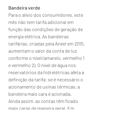
Bandeira verde
Para o alívio dos consumidores, este 
mês não tem tarifa adicional em 
função das condições de geração de 
energia elétrica. As bandeiras 
tarifárias, criadas pela Aneel em 2015, 
aumentam o valor da conta de luz 
conforme o nível (amarelo, vermelho 1 
e vermelho 2). O nível de água nos 
reservatórios da hidrelétricas afeta a 
definição da tarifa: se é necessário o 
acionamento de usinas térmicas, a 
bandeira mais cara é acionada.
Ainda assim, as contas têm ficado 
mais caras de maneira geral. Em 
agosto de 2018, a Celesc anunciou o 
reajuste anual médio de 13,86%. O 
aumento foi de 13,15% para 