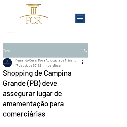
Post
Fernando Cesar Rosa Advocacia de Trânsito
17 de out. de 2018
2 min de leitura
Shopping de Campina
Grande (PB) deve
assegurar lugar de
amamentação para
comerciárias