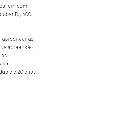
dos, um com 
roubar R$ 400 
 e apreender as 
 Na apreensão, 
 os 
sim, o 
 dupla a 20 anos 