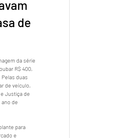
savam
asa de
nagem da série 
roubar R$ 400, 
 Pelas duas 
ar de veículo, 
e Justiça de 
 ano de 
olante para 
rcado e 