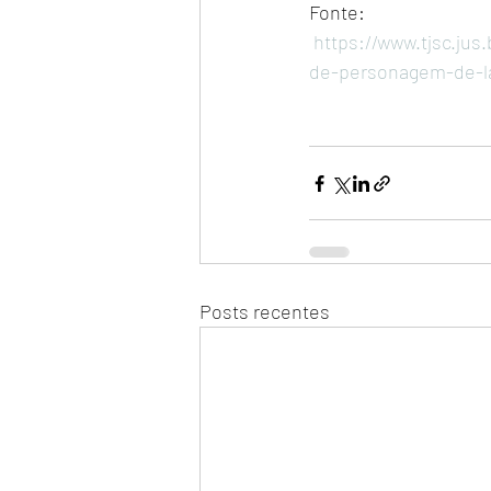
Fonte:  
https://www.tjsc.ju
de-personagem-de-la
Posts recentes