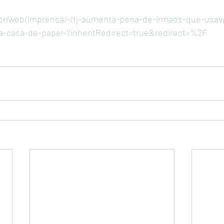
s.br/web/imprensa/-/tj-aumenta-pena-de-irmaos-que-usa
-casa-de-papel-?inheritRedirect=true&redirect=%2F