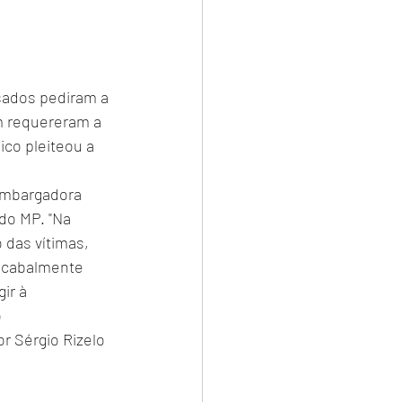
sados pediram a 
m requereram a 
ico pleiteou a 
embargadora 
do MP. "Na 
 das vítimas, 
o cabalmente 
ir à 
 
 Sérgio Rizelo 