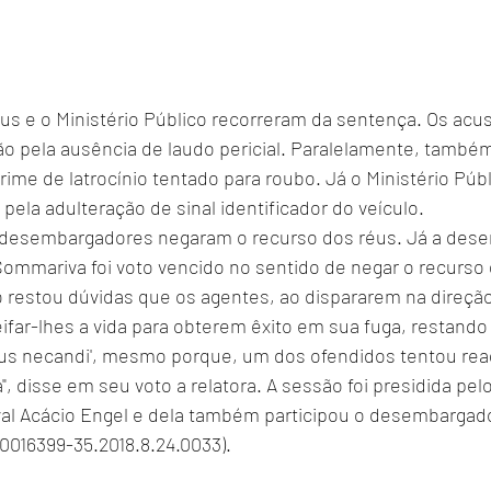
us e o Ministério Público recorreram da sentença. Os acu
ção pela ausência de laudo pericial. Paralelamente, també
rime de latrocínio tentado para roubo. Já o Ministério Públ
ela adulteração de sinal identificador do veículo.
 desembargadores negaram o recurso dos réus. Já a des
 Sommariva foi voto vencido no sentido de negar o recurso 
 restou dúvidas que os agentes, ao dispararem na direção
ifar-lhes a vida para obterem êxito em sua fuga, restand
s necandi', mesmo porque, um dos ofendidos tentou reag
, disse em seu voto a relatora. A sessão foi presidida pelo
l Acácio Engel e dela também participou o desembargador
 0016399-35.2018.8.24.0033).