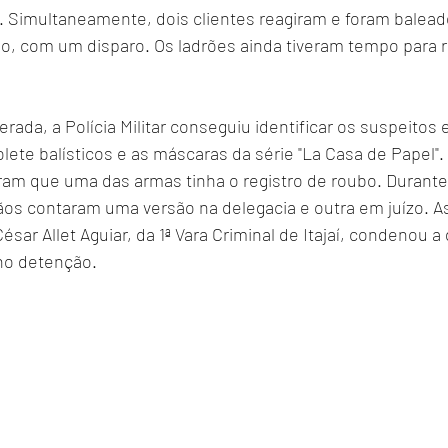
. Simultaneamente, dois clientes reagiram e foram balea
ndo, com um disparo. Os ladrões ainda tiveram tempo para 
erada, a Polícia Militar conseguiu identificar os suspeitos
ete balísticos e as máscaras da série "La Casa de Papel".
caram que uma das armas tinha o registro de roubo. Durante
os contaram uma versão na delegacia e outra em juízo. As
sar Allet Aguiar, da 1ª Vara Criminal de Itajaí, condenou a
no detenção.