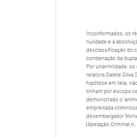
Inconformados, os ré
nulidade e a absolvi
desclassificação do c
condenação da dupla p
Por unanimidade, os
relatora Salete Silva
hipótese em tela, não
tinham por escopo ce
demonstrado o 'animu
empreitada criminosa"
desembargador Noriva
(Apelação Criminal n.