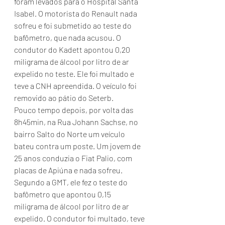
foram levados para o Hospital Santa 
Isabel. O motorista do Renault nada 
sofreu e foi submetido ao teste do 
bafômetro, que nada acusou. O 
condutor do Kadett apontou 0,20 
miligrama de álcool por litro de ar 
expelido no teste. Ele foi multado e 
teve a CNH apreendida. O veículo foi 
removido ao pátio do Seterb.
Pouco tempo depois, por volta das 
8h45min, na Rua Johann Sachse, no 
bairro Salto do Norte um veículo 
bateu contra um poste. Um jovem de 
25 anos conduzia o Fiat Palio, com 
placas de Apiúna e nada sofreu. 
Segundo a GMT, ele fez o teste do 
bafômetro que apontou 0,15 
miligrama de álcool por litro de ar 
expelido. O condutor foi multado, teve 