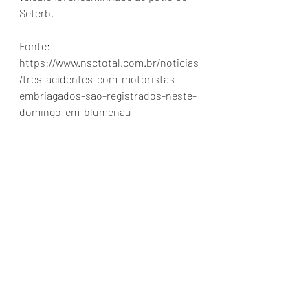
Seterb.
Fonte: 
https://www.nsctotal.com.br/noticias
/tres-acidentes-com-motoristas-
embriagados-sao-registrados-neste-
domingo-em-blumenau