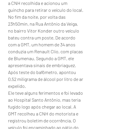
a CNH recolhida e acionou um 
guincho para retirar o veículo do local.
No fim da noite, por volta das 
23h50min, na Rua Antônio da Veiga, 
no bairro Vitor Konder outro veículo 
bateu contra um poste. De acordo 
com a GMT, um homem de 34 anos 
conduzia um Renault Clio, com placas 
de Blumenau. Segundo a GMT, ele 
apresentava sinais de embriaguez. 
Após teste do bafômetro, apontou 
0,52 miligrama de álcool por litro de ar 
expelido. 
Ele teve alguns ferimentos e foi levado 
ao Hospital Santo Antônio, mas teria 
fugido logo após chegar ao local. A 
GMT recolheu a CNH do motorista e 
registrou boletim de ocorrência. O 
veículo foi encaminhado ao pátio do 