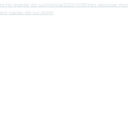
/rs/rio-grande-do-sul/noticia/2021/11/05/tres-pessoas-m
-em-caxias-do-sul.ghtml