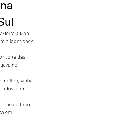
 na
Sul
eira (5), na 
am a identidade 
r volta das 
egava no 
 mulher, vinha 
a rodovia em 
a.
r não se feriu.
tá em 