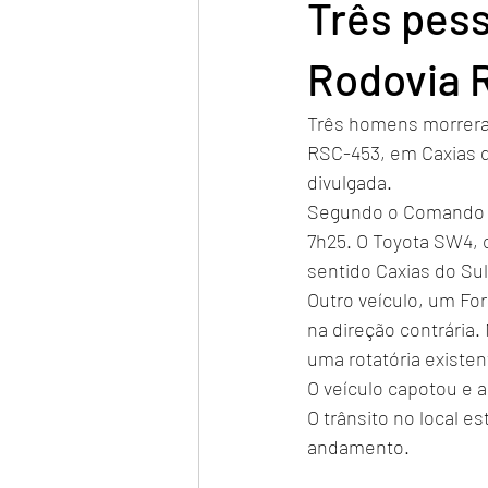
Três pes
Rodovia R
Três homens morreram
RSC-453, em Caxias do
divulgada.
Segundo o Comando Ro
7h25. O Toyota SW4, 
sentido Caxias do Sul 
Outro veículo, um Fo
na direção contrária.
uma rotatória existen
O veículo capotou e a
O trânsito no local 
andamento.