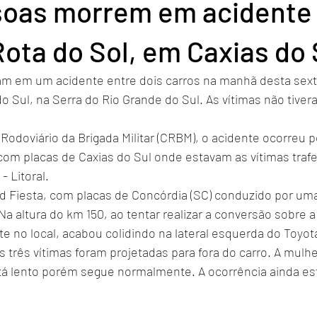
soas morrem em acidente
ota do Sol, em Caxias do 
 em um acidente entre dois carros na manhã desta sexta-f
 Sul, na Serra do Rio Grande do Sul. As vítimas não tiver
doviário da Brigada Militar (CRBM), o acidente ocorreu po
com placas de Caxias do Sul onde estavam as vítimas traf
- Litoral.
rd Fiesta, com placas de Concórdia (SC) conduzido por uma
 Na altura do km 150, ao tentar realizar a conversão sobre 
te no local, acabou colidindo na lateral esquerda do Toyot
s três vítimas foram projetadas para fora do carro. A mulhe
está lento porém segue normalmente. A ocorrência ainda es