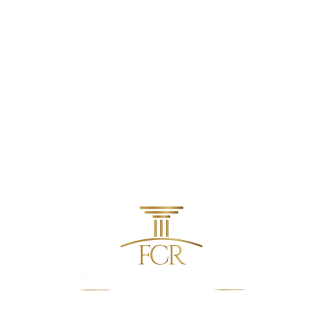
contato@fcradvocacia.com.br