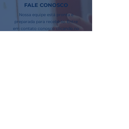
FALE CONOSCO
Nossa equipe está pronta e
preparada para recebê-lo. Entre
em contato conosco clicando no
botão abaixo e agende uma
reunião online.
2
ORIENTAÇÃO
Nosso time de advogados fará a
análise do seu caso e orientará
você sobre como funciona o
processo, dando todo suporte e
direcionamento.