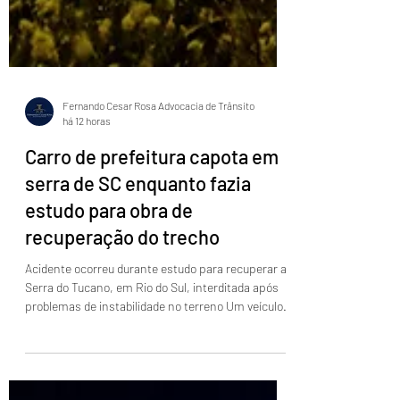
Fernando Cesar Rosa Advocacia de Trânsito
há 12 horas
Carro de prefeitura capota em
serra de SC enquanto fazia
estudo para obra de
recuperação do trecho
Acidente ocorreu durante estudo para recuperar a
Serra do Tucano, em Rio do Sul, interditada após
problemas de instabilidade no terreno Um veículo
oficial da prefeitura de Rio do Sul capotou na Serra
do Tucano, na rodovia Lauro Pamplona, em Rio do
Sul, na manhã desta quarta-feira (5). O carro era