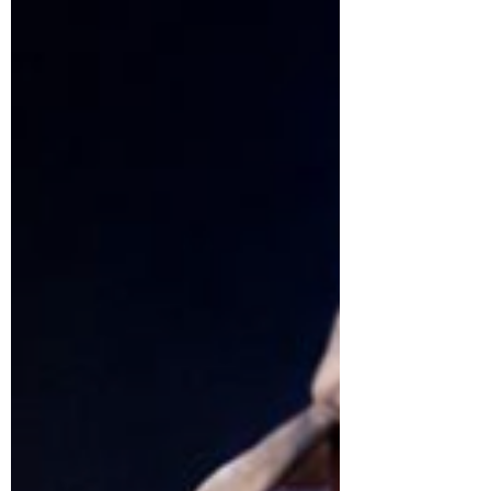
utilizado justamente em uma atividade técnica
para levantar informações sobre a recuperação do
trecho. O acidente envolveu um Fiat Mobi ocupado
por dois servidores municipais. Apesar