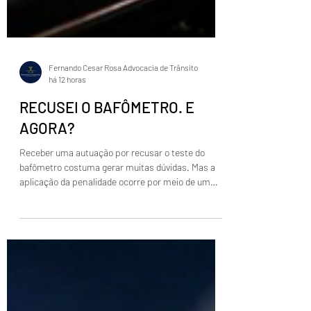
Fernando Cesar Rosa Advocacia de Trânsito
há 12 horas
RECUSEI O BAFÔMETRO. E
AGORA?
Receber uma autuação por recusar o teste do
bafômetro costuma gerar muitas dúvidas. Mas a
aplicação da penalidade ocorre por meio de um
processo administrativo, no qual devem ser
observadas as regras e os prazos previstos na
legislação. O que pode acontecer? 🚫 A recusa ao
teste do bafômetro é uma infração prevista no
Código de Trânsito Brasileiro. 📄 Além da multa, o